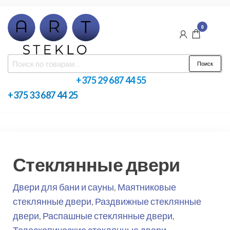
Перейти
к
0
содержимому
ArtSteklo
ARTSTEKLO
Искать:
Поиск
—
производство
+375 29 687 44 55
стеклянных
конструкций
+375 33 687 44 25
в Минске
Стеклянные двери
Двери для бани и сауны
,
Маятниковые
стеклянные двери
,
Раздвижные стеклянные
двери
,
Распашные стеклянные двери
,