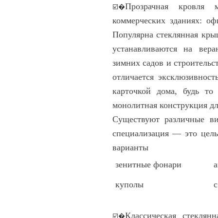
Прозрачная кровля 
☑️�
коммерческих зданиях: оф
Популярна стеклянная кры
устанавливаются на вера
зимних садов и строительс
отличается эксклюзивност
карточкой дома, будь то
монолитная конструкция дл
Существуют различные в
специализация — это цель
варианты
зенитные фонари
а
куполы
Классическая стеклян
☑️�