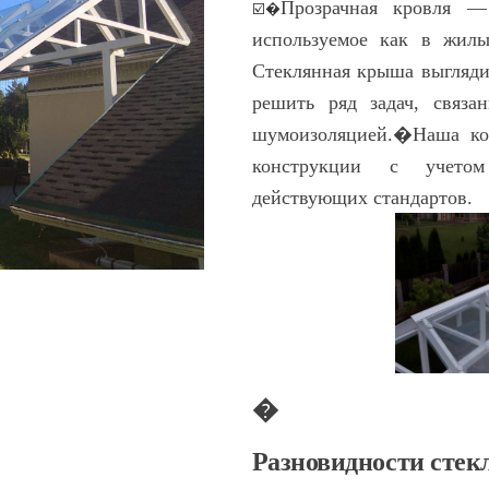
Прозрачная кровля —
☑️�
используемое как в жил
Стеклянная крыша выгляди
решить ряд задач, связа
шумоизоляцией.�
Наша ко
конструкции с учето
действующих стандартов.
�
Разновидности сте