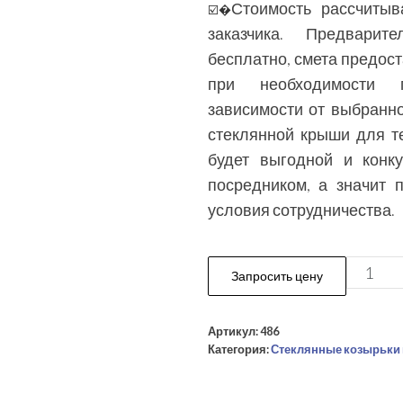
Стоимость рассчитыв
☑️�
заказчика. Предварит
бесплатно, смета предост
при необходимости п
зависимости от выбранно
стеклянной крыши для т
будет выгодной и конк
посредником, а значит 
условия сотрудничества.
Количе
Запросить цену
товара
Стекля
Артикул:
486
крыша
Категория:
Стеклянные козырьки 